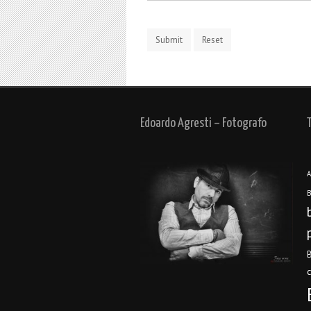
Edoardo Agresti – Fotografo
A
B
B