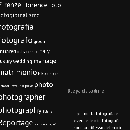
Firenze
Florence
foto
fotogiornalismo
fotografia
fotografo
groom
italy
infrared
infrarosso
mariage
luxury wedding
matrimonio
Nikon
Nikon
photo
no pose
chool Travel
Due parole su di me
photographer
photography
Polaris
…per me la fotografia è
Reportage
vivere e le mie fotografie
servizio fotografico
sono un riflesso del mio io,