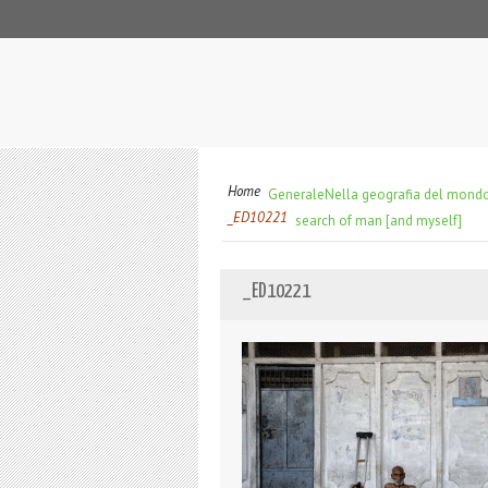
Home
Generale
Nella geografia del mondo 
_ED10221
search of man [and myself]
_ED10221