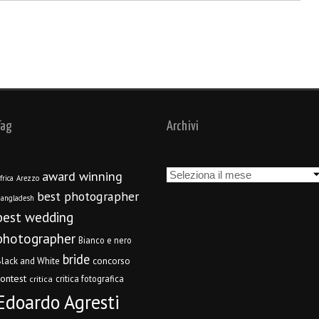
Tag
Archivi
Archivi
award winning
frica
Arezzo
best photographer
angladesh
best wedding
photographer
Bianco e nero
bride
concorso
lack and White
contest
critica fotografica
critica
Edoardo Agresti