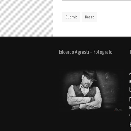
Edoardo Agresti – Fotografo
A
B
B