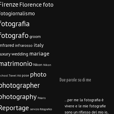
Firenze
Florence
foto
fotogiornalismo
fotografia
fotografo
groom
italy
infrared
infrarosso
mariage
luxury wedding
matrimonio
Nikon
Nikon
photo
no pose
chool Travel
Due parole su di me
photographer
photography
Polaris
…per me la fotografia è
Reportage
vivere e le mie fotografie
servizio fotografico
sono un riflesso del mio io,