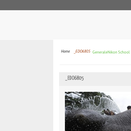
Home
_EDO6805
Generale
Nikon School T
_EDO6805