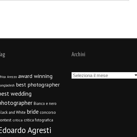
Tag
Archivi
Archivi
award winning
frica
Arezzo
best photographer
angladesh
best wedding
photographer
Bianco e nero
bride
concorso
lack and White
contest
critica fotografica
critica
Edoardo Agresti