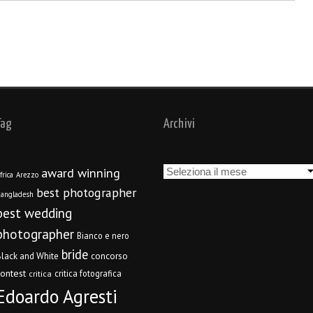
Tag
Archivi
Archivi
award winning
frica
Arezzo
best photographer
angladesh
best wedding
photographer
Bianco e nero
bride
concorso
lack and White
contest
critica fotografica
critica
Edoardo Agresti