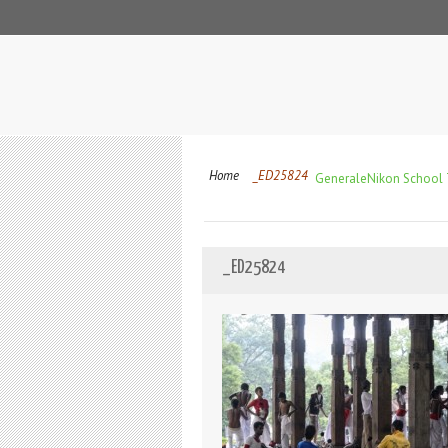
Home
_ED25824
Generale
Nikon School T
_ED25824