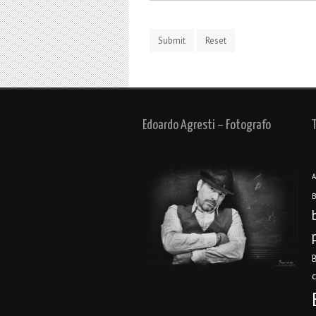
Edoardo Agresti – Fotografo
A
B
B