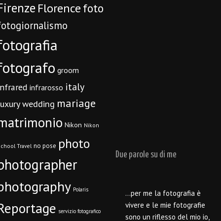
Firenze
Florence
foto
fotogiornalismo
fotografia
fotografo
groom
italy
infrared
infrarosso
mariage
luxury wedding
matrimonio
Nikon
Nikon
photo
no pose
chool Travel
Due parole su di me
photographer
photography
Polaris
…per me la fotografia è
Reportage
vivere e le mie fotografie
servizio fotografico
sono un riflesso del mio io,