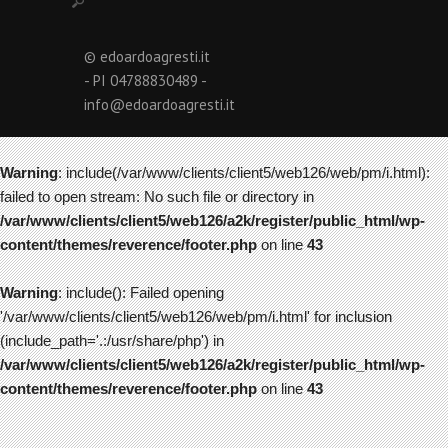
© edoardoagresti.it
- PI 04788830489 -
info@edoardoagresti.it
Warning
: include(/var/www/clients/client5/web126/web/pm/i.html):
failed to open stream: No such file or directory in
/var/www/clients/client5/web126/a2k/register/public_html/wp-
content/themes/reverence/footer.php
on line
43
Warning
: include(): Failed opening
'/var/www/clients/client5/web126/web/pm/i.html' for inclusion
(include_path='.:/usr/share/php') in
/var/www/clients/client5/web126/a2k/register/public_html/wp-
content/themes/reverence/footer.php
on line
43