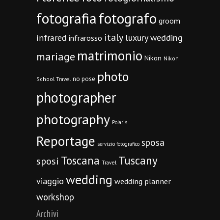
fotografia
fotografo
groom
italy
infrared
luxury wedding
infrarosso
matrimonio
mariage
Nikon
Nikon
photo
no pose
School Travel
photographer
photography
Polaris
Reportage
sposa
servizio fotografico
Toscana
Tuscany
sposi
Travel
wedding
viaggio
wedding planner
workshop
Archivi