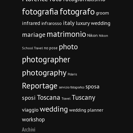
fotografia
fotografo
groom
italy
infrared
luxury wedding
infrarosso
matrimonio
mariage
Nikon
Nikon
photo
no pose
School Travel
photographer
photography
Polaris
Reportage
sposa
servizio fotografico
Toscana
Tuscany
sposi
Travel
wedding
viaggio
wedding planner
workshop
Archivi