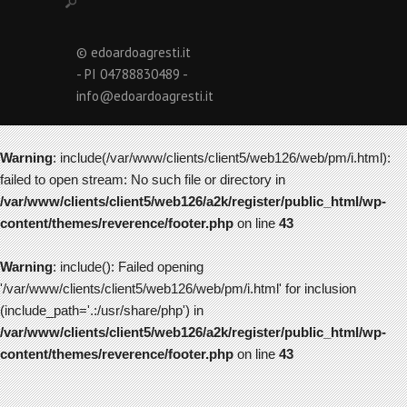
© edoardoagresti.it
- PI 04788830489 -
info@edoardoagresti.it
Warning
: include(/var/www/clients/client5/web126/web/pm/i.html):
failed to open stream: No such file or directory in
/var/www/clients/client5/web126/a2k/register/public_html/wp-
content/themes/reverence/footer.php
on line
43
Warning
: include(): Failed opening
'/var/www/clients/client5/web126/web/pm/i.html' for inclusion
(include_path='.:/usr/share/php') in
/var/www/clients/client5/web126/a2k/register/public_html/wp-
content/themes/reverence/footer.php
on line
43