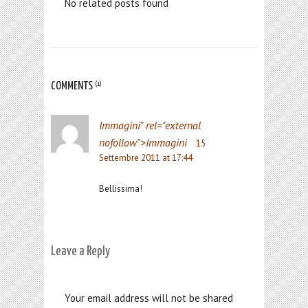
No related posts found
COMMENTS
(1)
Immagini
" rel="external
nofollow">Immagini
15
Settembre 2011 at 17:44
Bellissima!
Leave a Reply
Your email address will not be shared