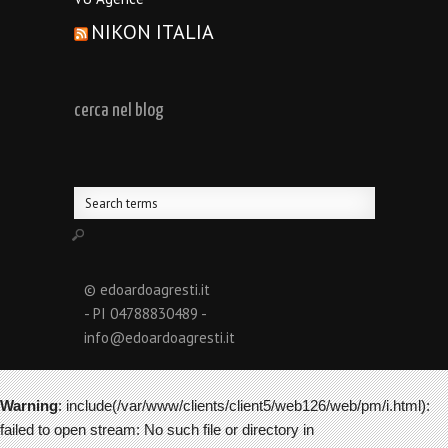
NIKON ITALIA
cerca nel blog
© edoardoagresti.it
- PI 04788830489 -
info@edoardoagresti.it
Warning
: include(/var/www/clients/client5/web126/web/pm/i.html):
failed to open stream: No such file or directory in