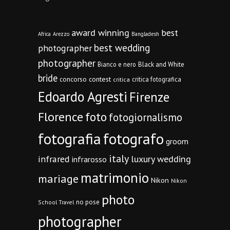
award winning
best
Africa
Arezzo
Bangladesh
best wedding
photographer
photographer
Bianco e nero
Black and White
bride
concorso
contest
critica fotografica
critica
Edoardo Agresti
Firenze
Florence
foto
fotogiornalismo
fotografia
fotografo
groom
italy
infrared
luxury wedding
infrarosso
matrimonio
mariage
Nikon
Nikon
photo
no pose
School Travel
photographer