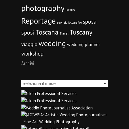
photography
Polaris
Reportage
sposa
servizio fotografico
Toscana
Tuscany
sposi
Travel
wedding
viaggio
wedding planner
workshop
Archivi
Archivi