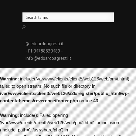
© edoardoagresti.it
- PI 04788830489 -
info@edoardoagresti.it
Warning
: include(/var/www/clients/client5/web126/web/pm/i.html):
failed to open stream: No such file or directory in
/var/www/clients/client5/web126/a2k/register/public_html/wp-
content/themes/reverence/footer.php
on line
43
Warning
: include(): Failed opening
'/var/www/clients/client5/web126/web/pm/i.html' for inclusion
(include_path='.:/usr/share/php') in