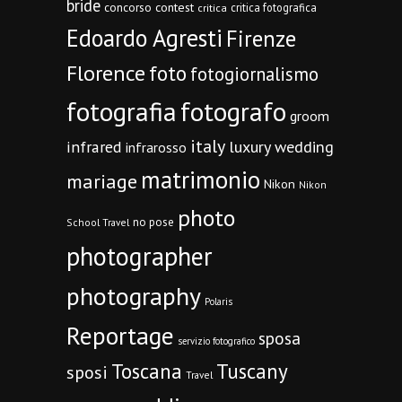
bride
concorso
contest
critica fotografica
critica
Edoardo Agresti
Firenze
Florence
foto
fotogiornalismo
fotografia
fotografo
groom
italy
infrared
luxury wedding
infrarosso
matrimonio
mariage
Nikon
Nikon
photo
no pose
School Travel
photographer
photography
Polaris
Reportage
sposa
servizio fotografico
Toscana
Tuscany
sposi
Travel