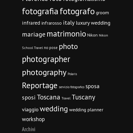
fotografia
fotografo
groom
italy
infrared
luxury wedding
infrarosso
matrimonio
mariage
Nikon
Nikon
photo
no pose
School Travel
photographer
photography
Polaris
Reportage
sposa
servizio fotografico
Toscana
Tuscany
sposi
Travel
wedding
viaggio
wedding planner
workshop
Archivi