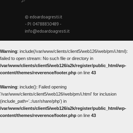
© edoardoagresti.it
- PI 04788830489 -
info@edoardoagresti.it
Warning
: include(/var/www/clients/client5/web126/web/pm/i.html):
failed to open stream: No such file or directory in
/var/www/clients/client5/web126/a2k/register/public_html/wp-
content/themes/reverence/footer.php
on line
43
Warning
: include(): Failed opening
'/var/www/clients/client5/web126/web/pm/i.html' for inclusion
(include_path='.:/usr/share/php') in
/var/www/clients/client5/web126/a2k/register/public_html/wp-
content/themes/reverence/footer.php
on line
43