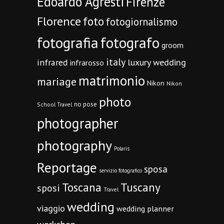
Edoardo Agresti
Firenze
Florence
foto
fotogiornalismo
fotografia
fotografo
groom
italy
infrared
luxury wedding
infrarosso
matrimonio
mariage
Nikon
Nikon
photo
no pose
School Travel
photographer
photography
Polaris
Reportage
sposa
servizio fotografico
Toscana
Tuscany
sposi
Travel
wedding
viaggio
wedding planner