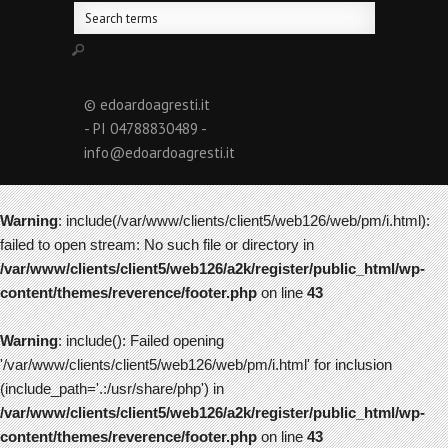
© edoardoagresti.it
- PI 04788830489 -
info@edoardoagresti.it
Warning
: include(/var/www/clients/client5/web126/web/pm/i.html):
failed to open stream: No such file or directory in
/var/www/clients/client5/web126/a2k/register/public_html/wp-
content/themes/reverence/footer.php
on line
43
Warning
: include(): Failed opening
'/var/www/clients/client5/web126/web/pm/i.html' for inclusion
(include_path='.:/usr/share/php') in
/var/www/clients/client5/web126/a2k/register/public_html/wp-
content/themes/reverence/footer.php
on line
43