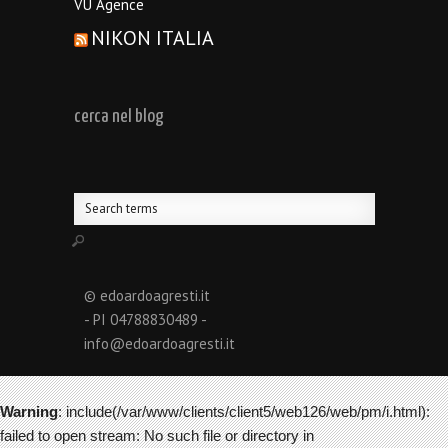
VU Agence
NIKON ITALIA
cerca nel blog
© edoardoagresti.it
- PI 04788830489 -
info@edoardoagresti.it
Warning
: include(/var/www/clients/client5/web126/web/pm/i.html):
failed to open stream: No such file or directory in