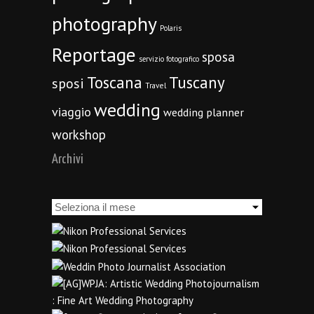
photography
Polaris
Reportage
sposa
servizio fotografico
Toscana
Tuscany
sposi
Travel
wedding
viaggio
wedding planner
workshop
Archivi
Archivi