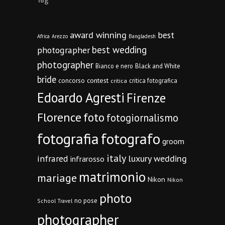
award winning
best
Africa
Arezzo
Bangladesh
best wedding
photographer
photographer
Bianco e nero
Black and White
bride
concorso
contest
critica fotografica
critica
Edoardo Agresti
Firenze
Florence
foto
fotogiornalismo
fotografia
fotografo
groom
italy
infrared
luxury wedding
infrarosso
matrimonio
mariage
Nikon
Nikon
photo
no pose
School Travel
photographer