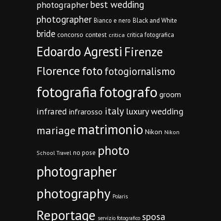
best wedding
photographer
photographer
Bianco e nero
Black and White
bride
concorso
contest
critica fotografica
critica
Edoardo Agresti
Firenze
Florence
foto
fotogiornalismo
fotografia
fotografo
groom
italy
infrared
luxury wedding
infrarosso
matrimonio
mariage
Nikon
Nikon
photo
no pose
School Travel
photographer
photography
Polaris
Reportage
sposa
servizio fotografico