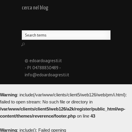
cerca nel blog
© edoardoagresti.it
- PI 04788830489 -
info@edoardoagresti.it
Warning
: include(/var/www/clients/client5/web126/web/pm/i.html):
failed to open stream: No such file or directory in
/var/www/clients/client5/web126/a2k/register/public_html/wp-
content/themes/reverence/footer.php
on line
43
Warning
: include(): Failed opening