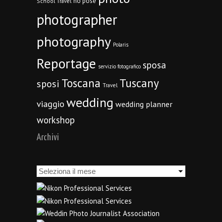
no pose
School Travel
photographer
photography
Polaris
Reportage
sposa
servizio fotografico
Toscana
Tuscany
sposi
Travel
wedding
viaggio
wedding planner
workshop
Archivi
Archivi