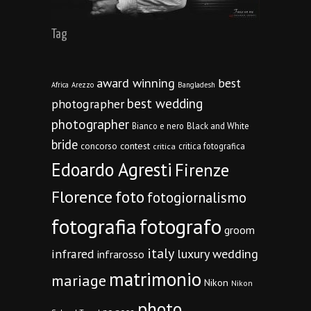
Tag
award winning
best
Africa
Arezzo
Bangladesh
best wedding
photographer
photographer
Bianco e nero
Black and White
bride
concorso
contest
critica fotografica
critica
Edoardo Agresti
Firenze
Florence
foto
fotogiornalismo
fotografia
fotografo
groom
italy
infrared
luxury wedding
infrarosso
matrimonio
mariage
Nikon
Nikon
photo