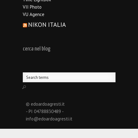
VII Photo
VU Agence
NIKON ITALIA
cerca nel blog
© edoardoagresti.it
- PI 04788830489 -
info@edoardoagresti.it