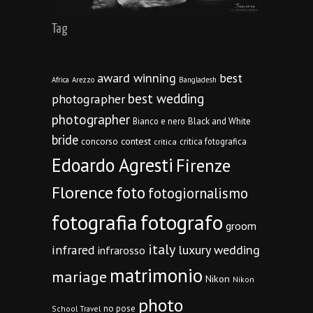
Tag
award winning
best
Africa
Arezzo
Bangladesh
best wedding
photographer
photographer
Bianco e nero
Black and White
bride
concorso
contest
critica fotografica
critica
Edoardo Agresti
Firenze
Florence
foto
fotogiornalismo
fotografia
fotografo
groom
italy
infrared
luxury wedding
infrarosso
matrimonio
mariage
Nikon
Nikon
photo
no pose
School Travel