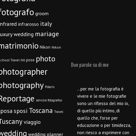
fotografo
groom
italy
infrared
infrarosso
mariage
luxury wedding
matrimonio
Nikon
Nikon
photo
no pose
chool Travel
Due parole su di me
photographer
photography
Polaris
…per me la fotografia è
Reportage
vivere e le mie fotografie
servizio fotografico
sono un riflesso del mio io,
Toscana
sposi
sposa
di quello più intimo, di
Travel
quello che, forse per
Tuscany
viaggio
educazione o per timidezza,
wedding
non riesco a esprimere con
wedding planner