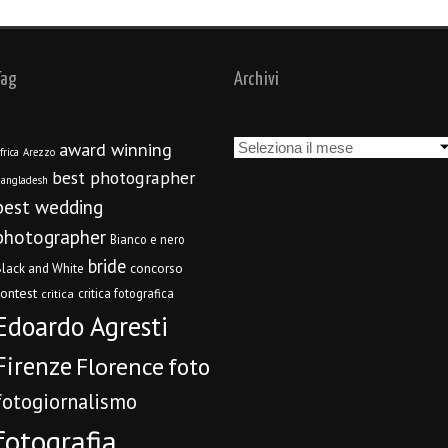
Tag
Archivi
Archivi
award winning
frica
Arezzo
best photographer
angladesh
best wedding
photographer
Bianco e nero
bride
concorso
lack and White
contest
critica fotografica
critica
Edoardo Agresti
Firenze
Florence
foto
fotogiornalismo
fotografia