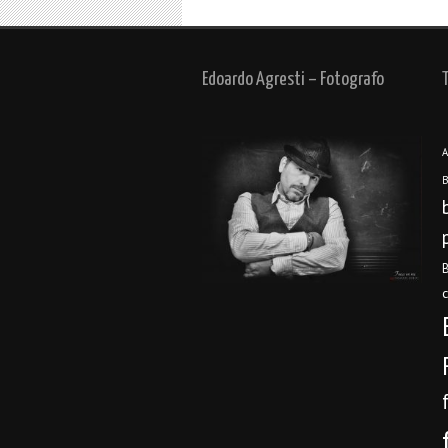
Edoardo Agresti – Fotografo
A
B
B