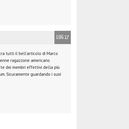
LUG 17
tra tutti il bell’articolo di Marco
quenne ragazzone americano
te dei membri effettivi della più
num. Sicuramente guardando i suoi