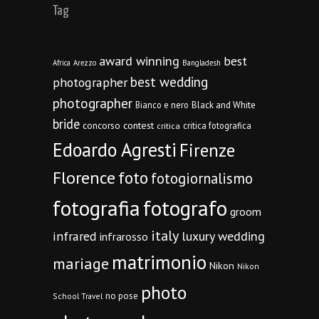
Tag
award winning
best
Africa
Arezzo
Bangladesh
best wedding
photographer
photographer
Bianco e nero
Black and White
bride
concorso
contest
critica fotografica
critica
Edoardo Agresti
Firenze
Florence
foto
fotogiornalismo
fotografia
fotografo
groom
italy
infrared
luxury wedding
infrarosso
matrimonio
mariage
Nikon
Nikon
photo
no pose
School Travel