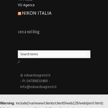
VU Agence
NIKON ITALIA
cerca nel blog
© edoardoagresti.it
- PI 04788830489 -
info@edoardoagresti.it
Warning
: include(/var/www/clients/client5/web126/web/pm/i.html):