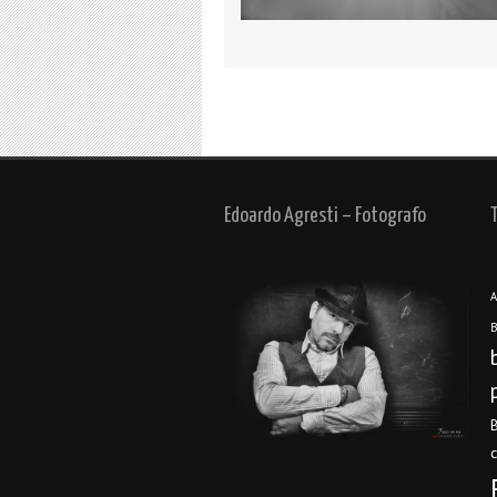
Edoardo Agresti – Fotografo
A
B
B