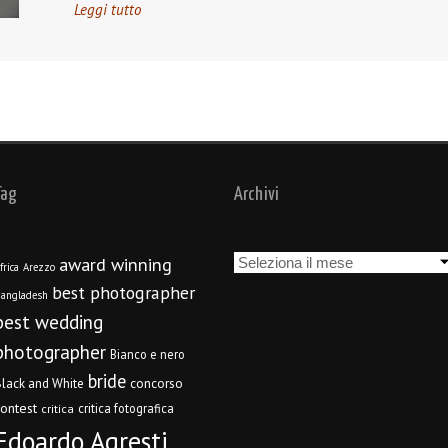
Leggi tutto
Tag
Archivi
Archivi
award winning
frica
Arezzo
best photographer
angladesh
best wedding
photographer
Bianco e nero
bride
concorso
lack and White
contest
critica fotografica
critica
Edoardo Agresti