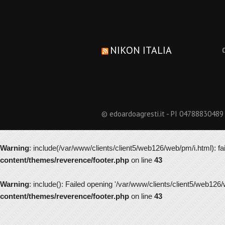
NIKON ITALIA
© edoardoagresti.it - PI 04788830489
Warning
: include(/var/www/clients/client5/web126/web/pm/i.html): fai
content/themes/reverence/footer.php
on line
43
Warning
: include(): Failed opening '/var/www/clients/client5/web126/
content/themes/reverence/footer.php
on line
43