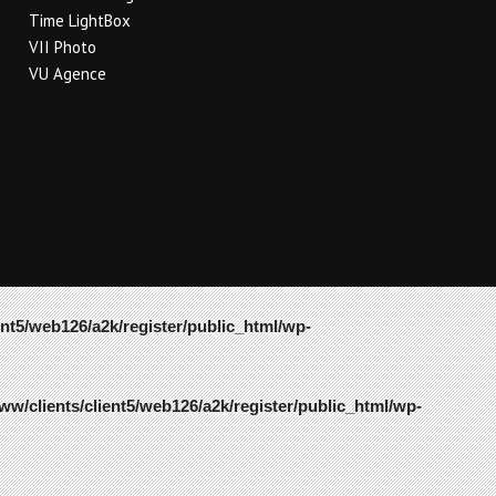
Time LightBox
VII Photo
VU Agence
ent5/web126/a2k/register/public_html/wp-
ww/clients/client5/web126/a2k/register/public_html/wp-