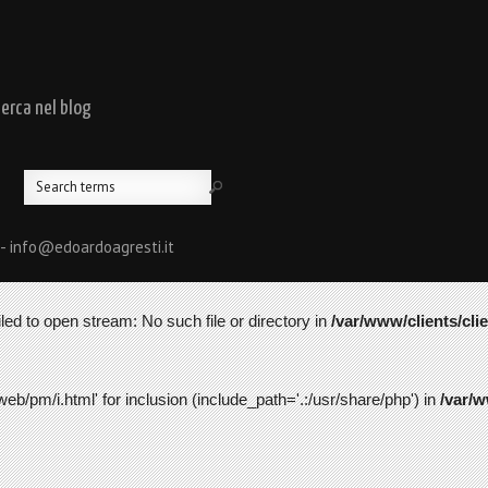
cerca nel blog
 - info@edoardoagresti.it
led to open stream: No such file or directory in
/var/www/clients/cli
web/pm/i.html' for inclusion (include_path='.:/usr/share/php') in
/var/w