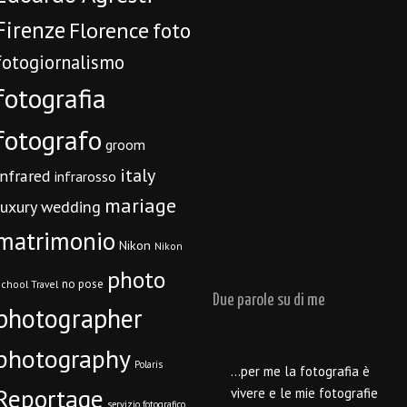
Firenze
Florence
foto
fotogiornalismo
fotografia
fotografo
groom
italy
infrared
infrarosso
mariage
luxury wedding
matrimonio
Nikon
Nikon
photo
no pose
chool Travel
Due parole su di me
photographer
photography
Polaris
…per me la fotografia è
Reportage
vivere e le mie fotografie
servizio fotografico