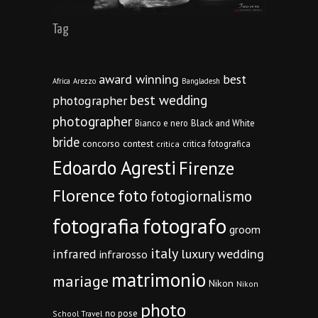
Tag
award winning
best
Africa
Arezzo
Bangladesh
best wedding
photographer
photographer
Bianco e nero
Black and White
bride
concorso
contest
critica fotografica
critica
Edoardo Agresti
Firenze
Florence
foto
fotogiornalismo
fotografia
fotografo
groom
italy
infrared
luxury wedding
infrarosso
matrimonio
mariage
Nikon
Nikon
photo
no pose
School Travel