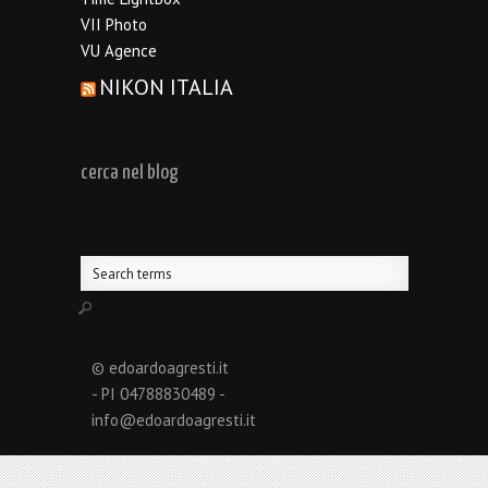
VII Photo
VU Agence
NIKON ITALIA
cerca nel blog
© edoardoagresti.it
- PI 04788830489 -
info@edoardoagresti.it