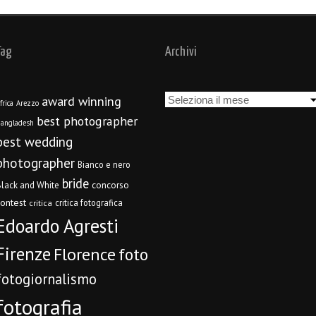
Tag
Archivi
Archivi
award winning
frica
Arezzo
best photographer
angladesh
best wedding
photographer
Bianco e nero
bride
concorso
lack and White
contest
critica fotografica
critica
Edoardo Agresti
Firenze
Florence
foto
fotogiornalismo
fotografia