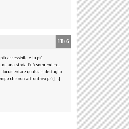
FEB 06
più accessibile e la più
rare una storia. Può sorprendere,
e documentare qualsiasi dettaglio
tempo che non affrontavo più, […]