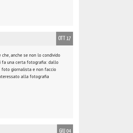
OTT 17
e che, anche se non lo condivido
i fa una certa fotografia: dallo
 foto giornalista e non faccio
nteressato alla fotografia
GIU 04