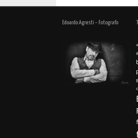
Edoardo Agresti – Fotografo
A
B
B