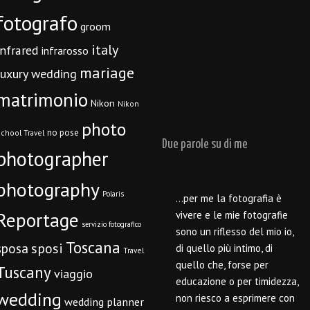
fotografo
groom
italy
infrared
infrarosso
mariage
luxury wedding
matrimonio
Nikon
Nikon
photo
no pose
chool Travel
Due parole su di me
photographer
photography
Polaris
…per me la fotografia è
Reportage
vivere e le mie fotografie
servizio fotografico
sono un riflesso del mio io,
Toscana
sposi
sposa
di quello più intimo, di
Travel
quello che, forse per
Tuscany
viaggio
educazione o per timidezza,
wedding
non riesco a esprimere con
wedding planner