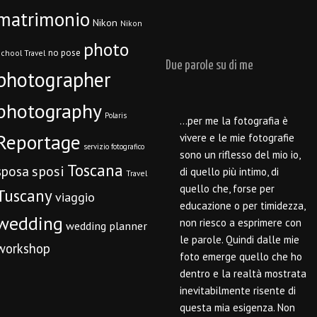
matrimonio
Nikon
Nikon
photo
no pose
chool Travel
Due parole su di me
photographer
photography
Polaris
…per me la fotografia è
Reportage
vivere e le mie fotografie
servizio fotografico
sono un riflesso del mio io,
Toscana
sposi
sposa
di quello più intimo, di
Travel
quello che, forse per
Tuscany
viaggio
educazione o per timidezza,
wedding
non riesco a esprimere con
wedding planner
le parole. Quindi dalle mie
workshop
foto emerge quello che ho
dentro e la realtà mostrata
inevitabilmente risente di
questa mia esigenza. Non