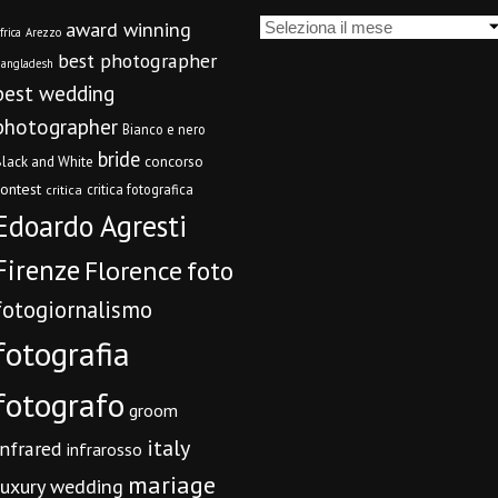
Archivi
award winning
frica
Arezzo
best photographer
angladesh
best wedding
photographer
Bianco e nero
bride
concorso
lack and White
contest
critica fotografica
critica
Edoardo Agresti
Firenze
Florence
foto
fotogiornalismo
fotografia
fotografo
groom
italy
infrared
infrarosso
mariage
luxury wedding