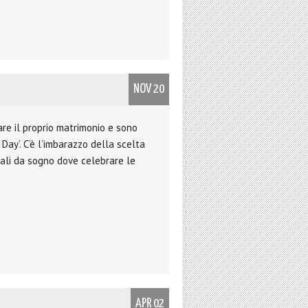
NOV 20
are il proprio matrimonio e sono
Day‘. C’è l’imbarazzo della scelta
asali da sogno dove celebrare le
APR 02