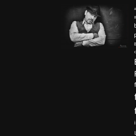
A
B
B