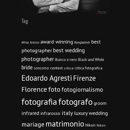
Tag
award winning
best
Africa
Arezzo
Bangladesh
best wedding
photographer
photographer
Bianco e nero
Black and White
bride
concorso
contest
critica fotografica
critica
Edoardo Agresti
Firenze
Florence
foto
fotogiornalismo
fotografia
fotografo
groom
italy
infrared
luxury wedding
infrarosso
matrimonio
mariage
Nikon
Nikon