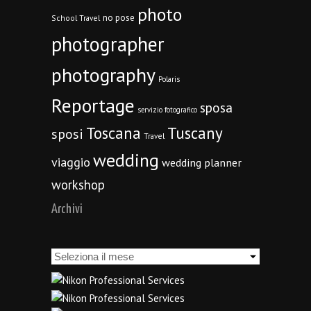
photo
no pose
School Travel
photographer
photography
Polaris
Reportage
sposa
servizio fotografico
Toscana
Tuscany
sposi
Travel
wedding
viaggio
wedding planner
workshop
Archivi
Archivi