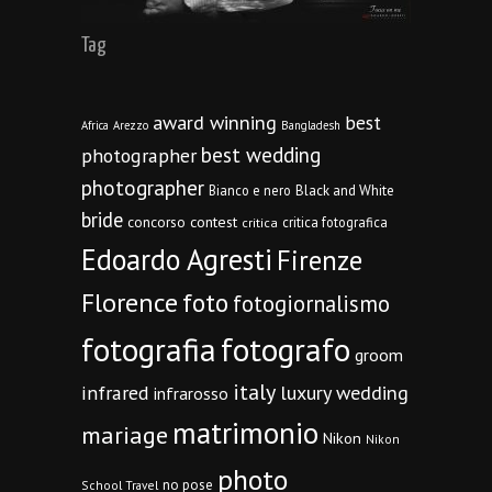
Tag
award winning
best
Africa
Arezzo
Bangladesh
best wedding
photographer
photographer
Bianco e nero
Black and White
bride
concorso
contest
critica fotografica
critica
Edoardo Agresti
Firenze
Florence
foto
fotogiornalismo
fotografia
fotografo
groom
italy
infrared
luxury wedding
infrarosso
matrimonio
mariage
Nikon
Nikon
photo
no pose
School Travel