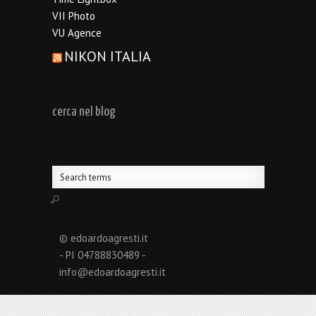
VII Photo
VU Agence
NIKON ITALIA
cerca nel blog
© edoardoagresti.it
- PI 04788830489 -
info@edoardoagresti.it