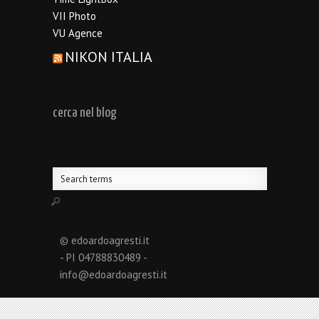
VII Photo
VU Agence
NIKON ITALIA
cerca nel blog
© edoardoagresti.it
- PI 04788830489 -
info@edoardoagresti.it