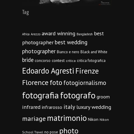
Tag
award winning
best
Africa
Arezzo
Bangladesh
best wedding
photographer
photographer
Bianco e nero
Black and White
bride
concorso
contest
critica fotografica
critica
Edoardo Agresti
Firenze
Florence
foto
fotogiornalismo
fotografia
fotografo
groom
italy
infrared
luxury wedding
infrarosso
matrimonio
mariage
Nikon
Nikon
photo
no pose
School Travel