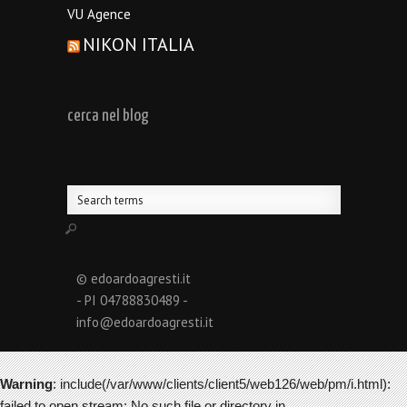
VU Agence
NIKON ITALIA
cerca nel blog
© edoardoagresti.it
- PI 04788830489 -
info@edoardoagresti.it
Warning
: include(/var/www/clients/client5/web126/web/pm/i.html):
failed to open stream: No such file or directory in