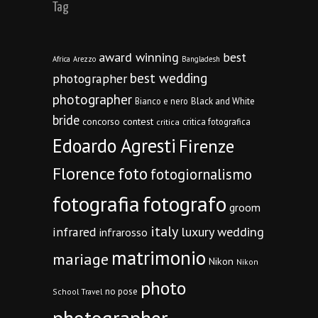
Tag
award winning
best
Africa
Arezzo
Bangladesh
best wedding
photographer
photographer
Bianco e nero
Black and White
bride
concorso
contest
critica fotografica
critica
Edoardo Agresti
Firenze
Florence
foto
fotogiornalismo
fotografia
fotografo
groom
italy
infrared
luxury wedding
infrarosso
matrimonio
mariage
Nikon
Nikon
photo
no pose
School Travel