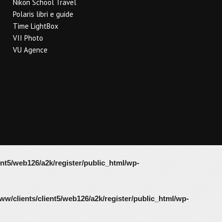
Nikon School Travel
Polaris libri e guide
Time LightBox
VII Photo
VU Agence
ent5/web126/a2k/register/public_html/wp-
ww/clients/client5/web126/a2k/register/public_html/wp-