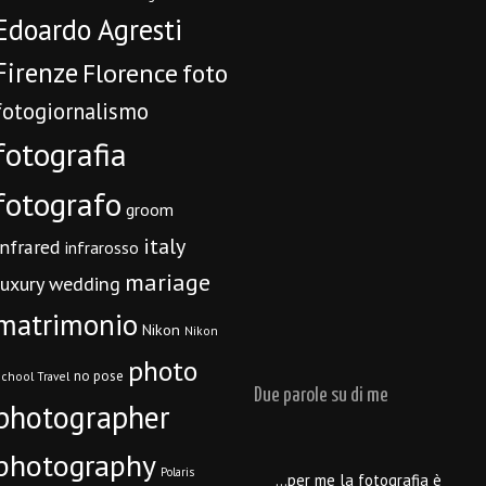
Edoardo Agresti
Firenze
Florence
foto
fotogiornalismo
fotografia
fotografo
groom
italy
infrared
infrarosso
mariage
luxury wedding
matrimonio
Nikon
Nikon
photo
no pose
chool Travel
Due parole su di me
photographer
photography
Polaris
…per me la fotografia è