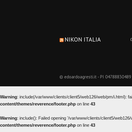
NIKON ITALIA
© edoardoagresti.it - PI 04788830489
Warning
: include(/var/www/clients/client5/web126/web/pm/i.html): fai
content/themes/reverence/footer.php
on line
43
Warning
: include(): Failed opening '/var/www/clients/client5/web126/
content/themes/reverence/footer.php
on line
43