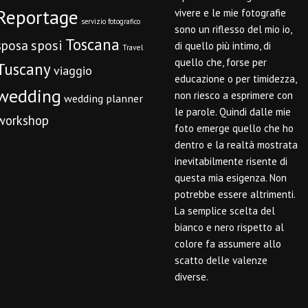
Reportage
vivere e le mie fotografie
servizio fotografico
sono un riflesso del mio io,
Toscana
sposi
sposa
di quello più intimo, di
Travel
quello che, forse per
Tuscany
viaggio
educazione o per timidezza,
wedding
non riesco a esprimere con
wedding planner
le parole. Quindi dalle mie
workshop
foto emerge quello che ho
dentro e la realtà mostrata
inevitabilmente risente di
questa mia esigenza. Non
potrebbe essere altrimenti.
La semplice scelta del
bianco e nero rispetto al
colore fa assumere allo
scatto delle valenze
diverse.