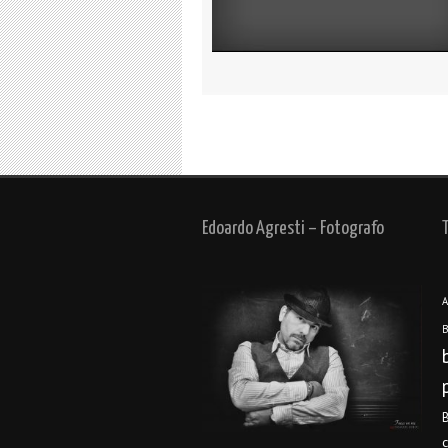
Edoardo Agresti – Fotografo
A
B
B