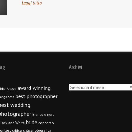
Leggi tutto
Tag
Archivi
Archivi
award winning
frica
Arezzo
best photographer
angladesh
best wedding
photographer
Bianco e nero
bride
concorso
lack and White
contest
critica fotografica
critica