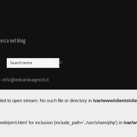
cerca nel blog
 - info@edoardoagresti.it
led to open stream: No such file or directory in
/var/www/clients/cli
web/pm/i.html' for inclusion (include_path='.:/usr/share/php') in
/var/w