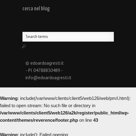
cerca nel blog
© edoardoagresti.it
- PI 04788830489 -
info@edoardoagresti.it
Warning
: include(/var/www/clients/client5/web126/web/pm/i.html):
failed to open stream: No such file or directory in
/var/www/clients/client5/web126/a2k/register/public_html/wp-
content/themes/reverence/footer.php
on line
43
Warning
: include(): Failed opening