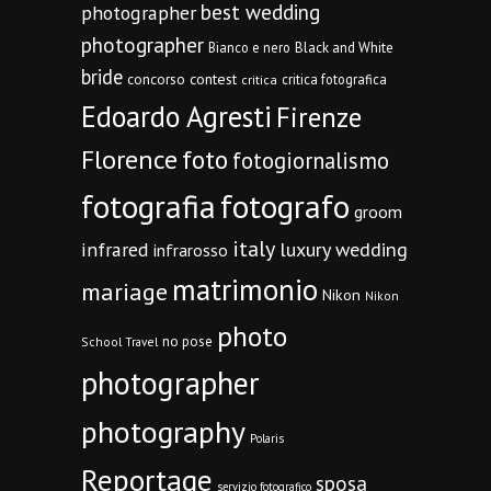
best wedding
photographer
photographer
Bianco e nero
Black and White
bride
concorso
contest
critica fotografica
critica
Edoardo Agresti
Firenze
Florence
foto
fotogiornalismo
fotografia
fotografo
groom
italy
infrared
luxury wedding
infrarosso
matrimonio
mariage
Nikon
Nikon
photo
no pose
School Travel
photographer
photography
Polaris
Reportage
sposa
servizio fotografico