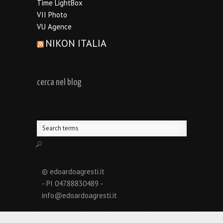
Time LightBox
VII Photo
VU Agence
NIKON ITALIA
cerca nel blog
© edoardoagresti.it
- PI 04788830489 -
info@edoardoagresti.it