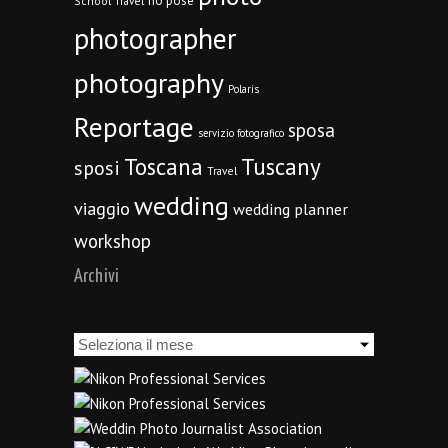
no pose
School Travel
photographer
photography
Polaris
Reportage
sposa
servizio fotografico
Toscana
Tuscany
sposi
Travel
wedding
viaggio
wedding planner
workshop
Archivi
Archivi