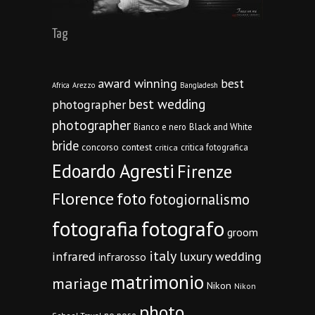
Tag
award winning
best
Africa
Arezzo
Bangladesh
best wedding
photographer
photographer
Bianco e nero
Black and White
bride
concorso
contest
critica fotografica
critica
Edoardo Agresti
Firenze
Florence
foto
fotogiornalismo
fotografia
fotografo
groom
italy
infrared
luxury wedding
infrarosso
matrimonio
mariage
Nikon
Nikon
photo