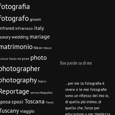
fotografia
fotografo
groom
italy
infrared
infrarosso
mariage
luxury wedding
matrimonio
Nikon
Nikon
photo
no pose
chool Travel
Due parole su di me
photographer
photography
Polaris
…per me la fotografia è
Reportage
vivere e le mie fotografie
servizio fotografico
sono un riflesso del mio io,
Toscana
sposi
sposa
di quello più intimo, di
Travel
quello che, forse per
Tuscany
viaggio
educazione o per timidezza,