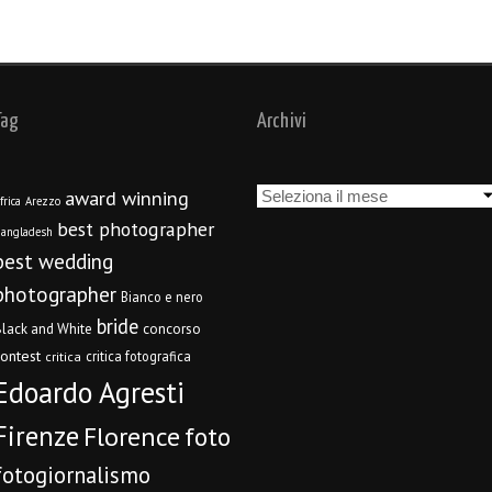
Tag
Archivi
Archivi
award winning
frica
Arezzo
best photographer
angladesh
best wedding
photographer
Bianco e nero
bride
concorso
lack and White
contest
critica fotografica
critica
Edoardo Agresti
Firenze
Florence
foto
fotogiornalismo