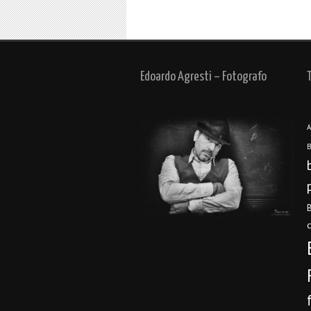
Edoardo Agresti – Fotografo
A
B
B