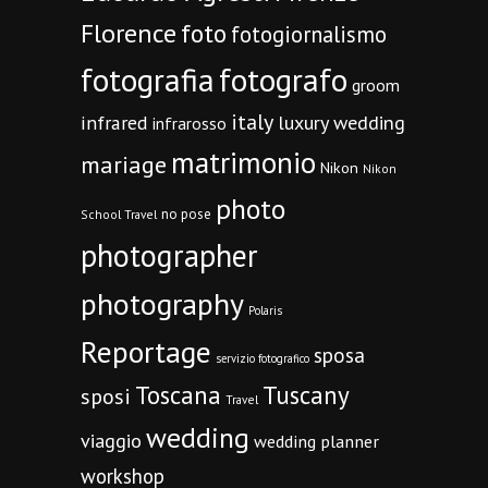
Florence
foto
fotogiornalismo
fotografia
fotografo
groom
italy
infrared
luxury wedding
infrarosso
matrimonio
mariage
Nikon
Nikon
photo
no pose
School Travel
photographer
photography
Polaris
Reportage
sposa
servizio fotografico
Toscana
Tuscany
sposi
Travel
wedding
viaggio
wedding planner
workshop