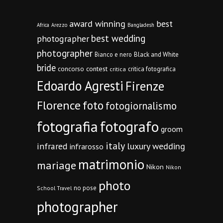
award winning
best
Africa
Arezzo
Bangladesh
best wedding
photographer
photographer
Bianco e nero
Black and White
bride
concorso
contest
critica fotografica
critica
Edoardo Agresti
Firenze
Florence
foto
fotogiornalismo
fotografia
fotografo
groom
italy
infrared
luxury wedding
infrarosso
matrimonio
mariage
Nikon
Nikon
photo
no pose
School Travel
photographer