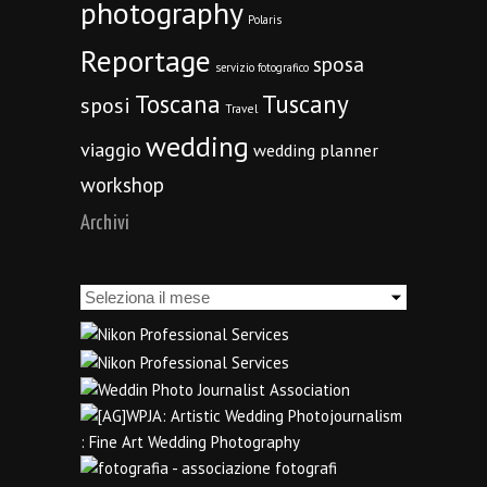
photography
Polaris
Reportage
sposa
servizio fotografico
Toscana
Tuscany
sposi
Travel
wedding
viaggio
wedding planner
workshop
Archivi
Archivi