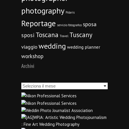
photography
Polaris
Reportage
sposa
servizio fotografico
Toscana
Tuscany
sposi
Travel
wedding
viaggio
wedding planner
workshop
Archivi
Archivi