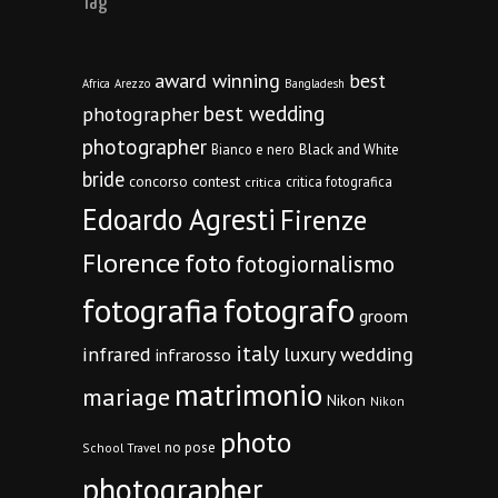
Tag
award winning
best
Africa
Arezzo
Bangladesh
best wedding
photographer
photographer
Bianco e nero
Black and White
bride
concorso
contest
critica fotografica
critica
Edoardo Agresti
Firenze
Florence
foto
fotogiornalismo
fotografia
fotografo
groom
italy
infrared
luxury wedding
infrarosso
matrimonio
mariage
Nikon
Nikon
photo
no pose
School Travel
photographer