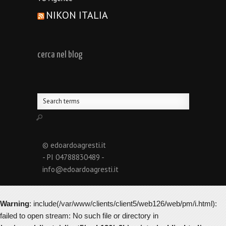
NIKON ITALIA
cerca nel blog
© edoardoagresti.it
- PI 04788830489 -
info@edoardoagresti.it
Warning
: include(/var/www/clients/client5/web126/web/pm/i.html):
failed to open stream: No such file or directory in