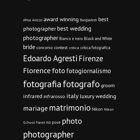
award winning
best
Africa
Arezzo
Bangladesh
best wedding
photographer
photographer
Bianco e nero
Black and White
bride
concorso
contest
critica fotografica
critica
Edoardo Agresti
Firenze
Florence
foto
fotogiornalismo
fotografia
fotografo
groom
italy
infrared
luxury wedding
infrarosso
matrimonio
mariage
Nikon
Nikon
photo
no pose
School Travel
photographer