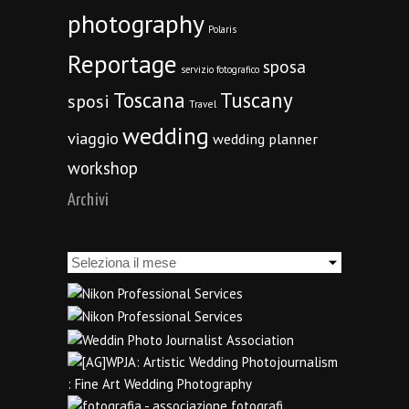
photography
Polaris
Reportage
sposa
servizio fotografico
Toscana
Tuscany
sposi
Travel
wedding
viaggio
wedding planner
workshop
Archivi
Archivi