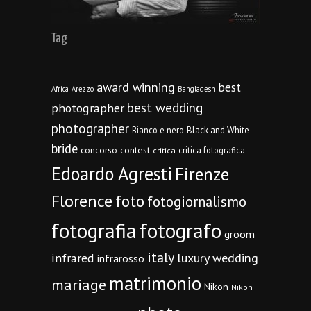
Tag
award winning
best
Africa
Arezzo
Bangladesh
best wedding
photographer
photographer
Bianco e nero
Black and White
bride
concorso
contest
critica fotografica
critica
Edoardo Agresti
Firenze
Florence
foto
fotogiornalismo
fotografia
fotografo
groom
italy
infrared
luxury wedding
infrarosso
matrimonio
mariage
Nikon
Nikon