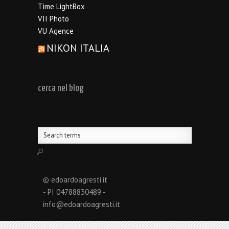
Time LightBox
VII Photo
VU Agence
NIKON ITALIA
cerca nel blog
© edoardoagresti.it
- PI 04788830489 -
info@edoardoagresti.it