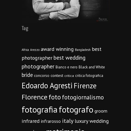
Tag
award winning
best
Africa
Arezzo
Bangladesh
best wedding
photographer
photographer
Bianco e nero
Black and White
bride
concorso
contest
critica fotografica
critica
Edoardo Agresti
Firenze
Florence
foto
fotogiornalismo
fotografia
fotografo
groom
italy
infrared
luxury wedding
infrarosso