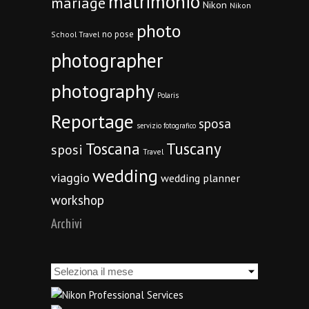
matrimonio
mariage
Nikon
Nikon
photo
no pose
School Travel
photographer
photography
Polaris
Reportage
sposa
servizio fotografico
Toscana
Tuscany
sposi
Travel
wedding
viaggio
wedding planner
workshop
Archivi
Archivi