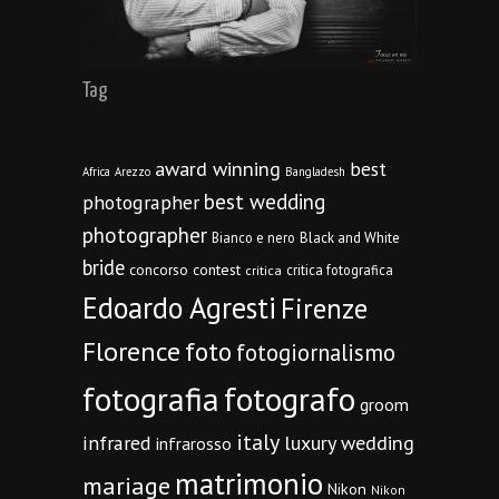
Tag
award winning
best
Africa
Arezzo
Bangladesh
best wedding
photographer
photographer
Bianco e nero
Black and White
bride
concorso
contest
critica fotografica
critica
Edoardo Agresti
Firenze
Florence
foto
fotogiornalismo
fotografia
fotografo
groom
italy
infrared
luxury wedding
infrarosso
matrimonio
mariage
Nikon
Nikon