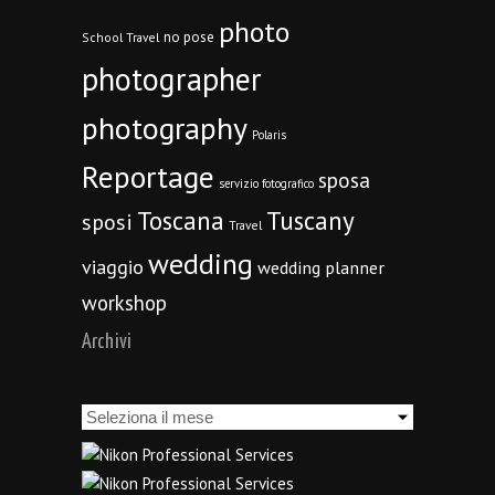
photo
no pose
School Travel
photographer
photography
Polaris
Reportage
sposa
servizio fotografico
Toscana
Tuscany
sposi
Travel
wedding
viaggio
wedding planner
workshop
Archivi
Archivi