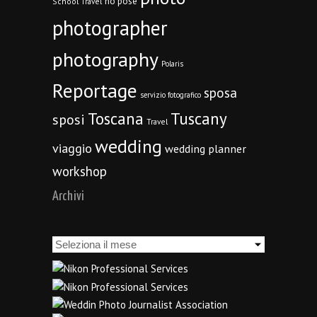
no pose
School Travel
photographer
photography
Polaris
Reportage
sposa
servizio fotografico
Toscana
Tuscany
sposi
Travel
wedding
viaggio
wedding planner
workshop
Archivi
Archivi