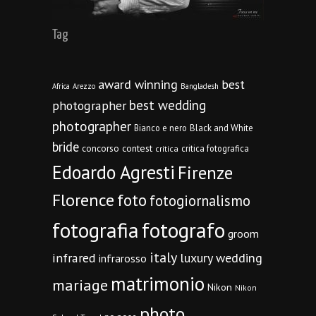
Tag
award winning
best
Africa
Arezzo
Bangladesh
best wedding
photographer
photographer
Bianco e nero
Black and White
bride
concorso
contest
critica fotografica
critica
Edoardo Agresti
Firenze
Florence
foto
fotogiornalismo
fotografia
fotografo
groom
italy
infrared
luxury wedding
infrarosso
matrimonio
mariage
Nikon
Nikon
photo