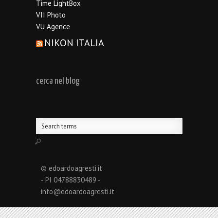
Time LightBox
VII Photo
VU Agence
NIKON ITALIA
cerca nel blog
© edoardoagresti.it
- PI 04788830489 -
info@edoardoagresti.it