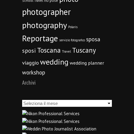
no pose
School Travel
photographer
photography
Polaris
Reportage
sposa
servizio fotografico
Toscana
Tuscany
sposi
Travel
wedding
viaggio
wedding planner
workshop
Archivi
Archivi