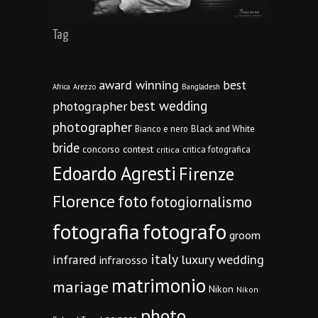
Tag
award winning
best
Africa
Arezzo
Bangladesh
best wedding
photographer
photographer
Bianco e nero
Black and White
bride
concorso
contest
critica fotografica
critica
Edoardo Agresti
Firenze
Florence
foto
fotogiornalismo
fotografia
fotografo
groom
italy
infrared
luxury wedding
infrarosso
matrimonio
mariage
Nikon
Nikon
photo