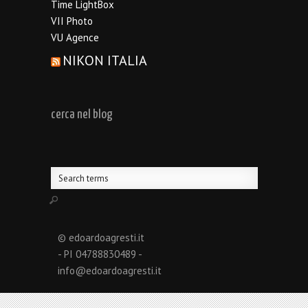
Time LightBox
VII Photo
VU Agence
NIKON ITALIA
cerca nel blog
© edoardoagresti.it
- PI 04788830489 -
info@edoardoagresti.it