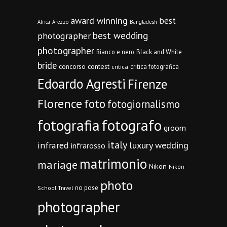
award winning
best
Africa
Arezzo
Bangladesh
best wedding
photographer
photographer
Bianco e nero
Black and White
bride
concorso
contest
critica fotografica
critica
Edoardo Agresti
Firenze
Florence
foto
fotogiornalismo
fotografia
fotografo
groom
italy
infrared
luxury wedding
infrarosso
matrimonio
mariage
Nikon
Nikon
photo
no pose
School Travel
photographer