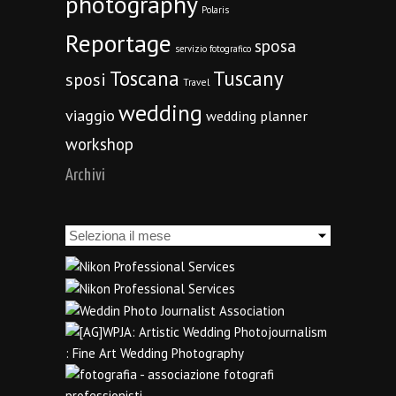
photography
Polaris
Reportage
sposa
servizio fotografico
Toscana
Tuscany
sposi
Travel
wedding
viaggio
wedding planner
workshop
Archivi
Archivi