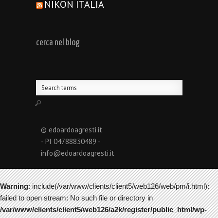
NIKON ITALIA
cerca nel blog
© edoardoagresti.it
- PI 04788830489 -
info@edoardoagresti.it
Warning
: include(/var/www/clients/client5/web126/web/pm/i.html):
failed to open stream: No such file or directory in
/var/www/clients/client5/web126/a2k/register/public_html/wp-