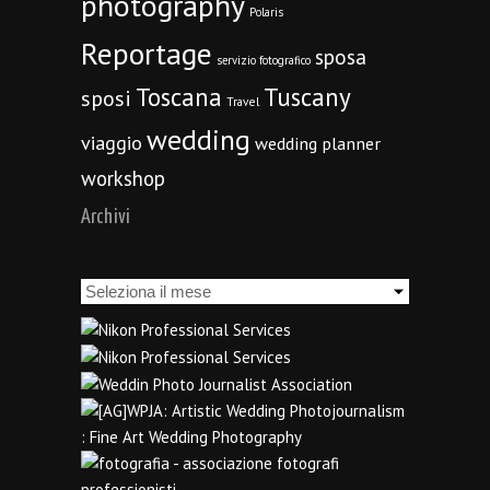
photography
Polaris
Reportage
sposa
servizio fotografico
Toscana
Tuscany
sposi
Travel
wedding
viaggio
wedding planner
workshop
Archivi
Archivi