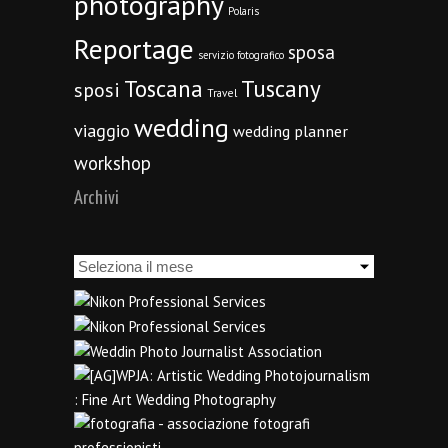
photography
Polaris
Reportage
sposa
servizio fotografico
Toscana
Tuscany
sposi
Travel
wedding
viaggio
wedding planner
workshop
Archivi
Archivi