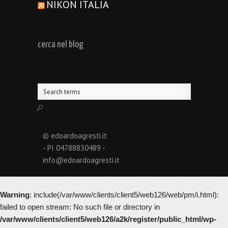
NIKON ITALIA
cerca nel blog
© edoardoagresti.it
- PI 04788830489 -
info@edoardoagresti.it
Warning
: include(/var/www/clients/client5/web126/web/pm/i.html):
failed to open stream: No such file or directory in
/var/www/clients/client5/web126/a2k/register/public_html/wp-