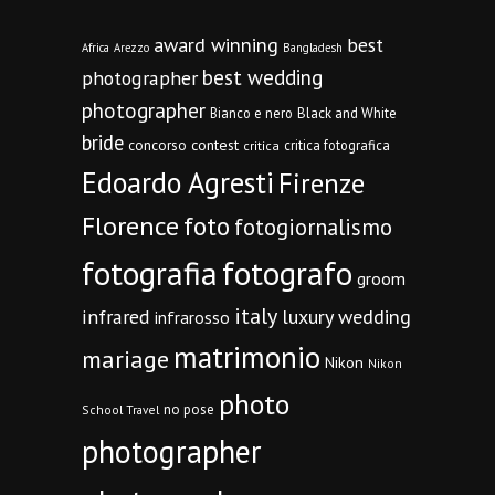
award winning
best
Africa
Arezzo
Bangladesh
best wedding
photographer
photographer
Bianco e nero
Black and White
bride
concorso
contest
critica fotografica
critica
Edoardo Agresti
Firenze
Florence
foto
fotogiornalismo
fotografia
fotografo
groom
italy
infrared
luxury wedding
infrarosso
matrimonio
mariage
Nikon
Nikon
photo
no pose
School Travel
photographer