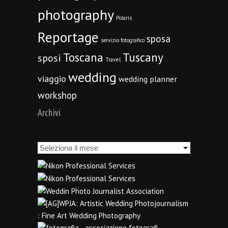
photography
Polaris
Reportage
sposa
servizio fotografico
Toscana
Tuscany
sposi
Travel
wedding
viaggio
wedding planner
workshop
Archivi
Archivi