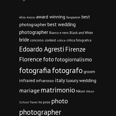
award winning
best
Africa
Arezzo
Bangladesh
best wedding
photographer
photographer
Bianco e nero
Black and White
bride
concorso
contest
critica fotografica
critica
Edoardo Agresti
Firenze
Florence
foto
fotogiornalismo
fotografia
fotografo
groom
italy
infrared
luxury wedding
infrarosso
matrimonio
mariage
Nikon
Nikon
photo
no pose
School Travel
photographer