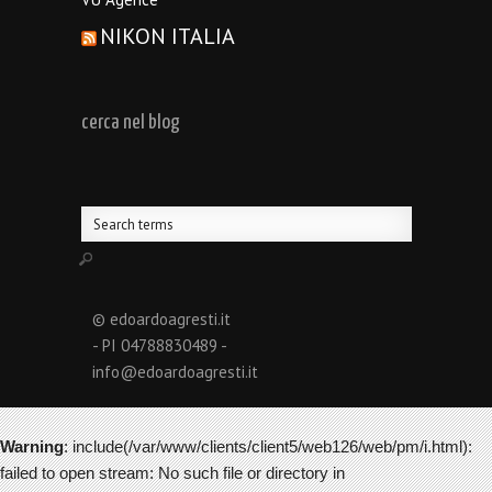
NIKON ITALIA
cerca nel blog
© edoardoagresti.it
- PI 04788830489 -
info@edoardoagresti.it
Warning
: include(/var/www/clients/client5/web126/web/pm/i.html):
failed to open stream: No such file or directory in