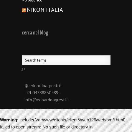
NIKON ITALIA
cerca nel blog
© edoardoagresti.it
- PI 04788830489 -
info@edoardoagresti.it
Warning
: include(/var/www/clients/client5/web126/web/pm/i.html):
failed to open stream: No such file or directory in