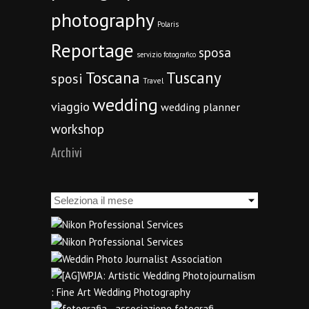
photography
Polaris
Reportage
sposa
servizio fotografico
Toscana
Tuscany
sposi
Travel
wedding
viaggio
wedding planner
workshop
Archivi
Archivi