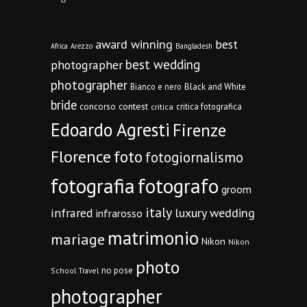
award winning
best
Africa
Arezzo
Bangladesh
best wedding
photographer
photographer
Bianco e nero
Black and White
bride
concorso
contest
critica fotografica
critica
Edoardo Agresti
Firenze
Florence
foto
fotogiornalismo
fotografia
fotografo
groom
italy
infrared
luxury wedding
infrarosso
matrimonio
mariage
Nikon
Nikon
photo
no pose
School Travel
photographer