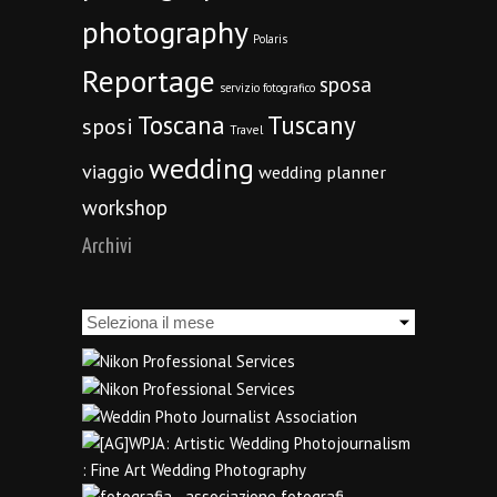
photography
Polaris
Reportage
sposa
servizio fotografico
Toscana
Tuscany
sposi
Travel
wedding
viaggio
wedding planner
workshop
Archivi
Archivi