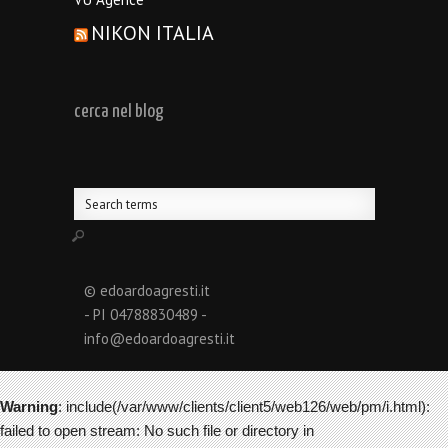
NIKON ITALIA
cerca nel blog
© edoardoagresti.it
- PI 04788830489 -
info@edoardoagresti.it
Warning
: include(/var/www/clients/client5/web126/web/pm/i.html):
failed to open stream: No such file or directory in