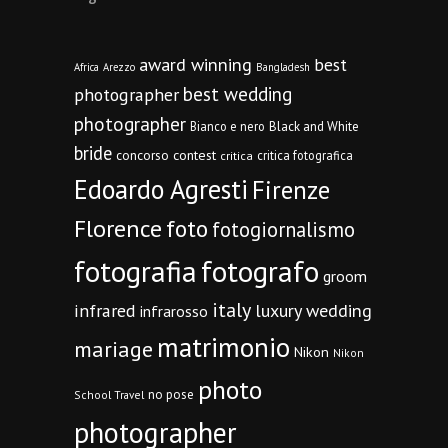
award winning
best
Africa
Arezzo
Bangladesh
best wedding
photographer
photographer
Bianco e nero
Black and White
bride
concorso
contest
critica fotografica
critica
Edoardo Agresti
Firenze
Florence
foto
fotogiornalismo
fotografia
fotografo
groom
italy
infrared
luxury wedding
infrarosso
matrimonio
mariage
Nikon
Nikon
photo
no pose
School Travel
photographer