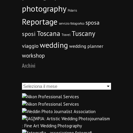
photography
Polaris
Reportage
sposa
servizio fotografico
Toscana
Tuscany
sposi
Travel
wedding
viaggio
wedding planner
workshop
Archivi
Archivi