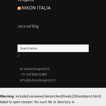
NIKON ITALIA
cerca nel blog
© edoardoagresti.it
- PI 04788830489 -
info@edoardoagresti.it
Warning
: include(/var/www/clients/client5/web126/web/pm/i.html):
failed to open stream: No such file or directory in