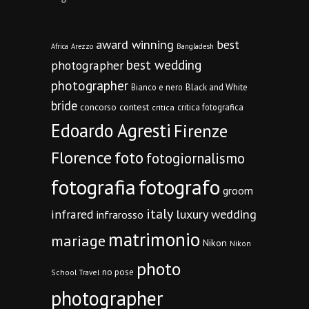
award winning
best
Africa
Arezzo
Bangladesh
best wedding
photographer
photographer
Bianco e nero
Black and White
bride
concorso
contest
critica fotografica
critica
Edoardo Agresti
Firenze
Florence
foto
fotogiornalismo
fotografia
fotografo
groom
italy
infrared
luxury wedding
infrarosso
matrimonio
mariage
Nikon
Nikon
photo
no pose
School Travel
photographer