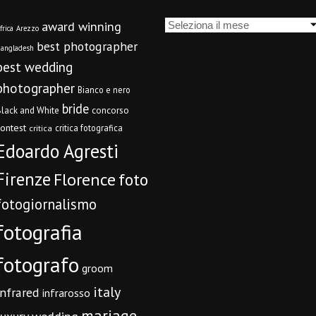
Archivi
award winning
frica
Arezzo
best photographer
angladesh
best wedding
photographer
Bianco e nero
bride
concorso
lack and White
contest
critica fotografica
critica
Edoardo Agresti
Firenze
Florence
foto
fotogiornalismo
fotografia
fotografo
groom
italy
infrared
infrarosso
mariage