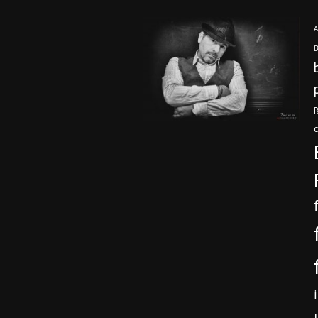
A
B
B