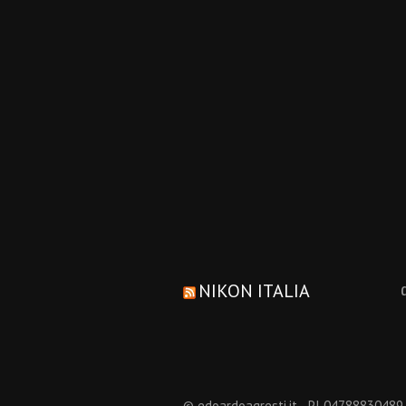
NIKON ITALIA
© edoardoagresti.it - PI 04788830489