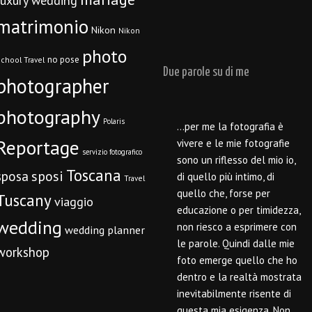
luxury wedding
matrimonio
Nikon
Nikon
photo
no pose
chool Travel
Due parole su di me
photographer
photography
Polaris
…per me la fotografia è
Reportage
vivere e le mie fotografie
servizio fotografico
sono un riflesso del mio io,
Toscana
sposi
sposa
di quello più intimo, di
Travel
quello che, forse per
Tuscany
viaggio
educazione o per timidezza,
wedding
non riesco a esprimere con
wedding planner
le parole. Quindi dalle mie
workshop
foto emerge quello che ho
dentro e la realtà mostrata
inevitabilmente risente di
questa mia esigenza. Non