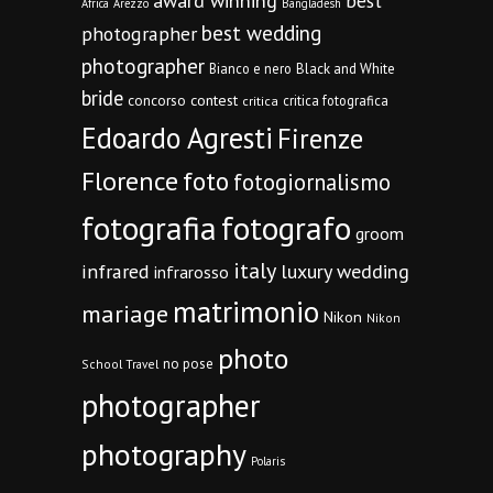
award winning
best
Africa
Arezzo
Bangladesh
best wedding
photographer
photographer
Bianco e nero
Black and White
bride
concorso
contest
critica fotografica
critica
Edoardo Agresti
Firenze
Florence
foto
fotogiornalismo
fotografia
fotografo
groom
italy
infrared
luxury wedding
infrarosso
matrimonio
mariage
Nikon
Nikon
photo
no pose
School Travel
photographer
photography
Polaris