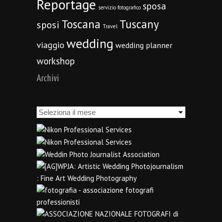
Reportage
sposa
servizio fotografico
Toscana
Tuscany
sposi
Travel
wedding
viaggio
wedding planner
workshop
Archivi
Archivi