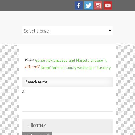
Home
Generale
Francesco and Marcela choose ‘Il
IlBorro42
Borro’ for their luxury wedding in Tuscany
IlBorro42