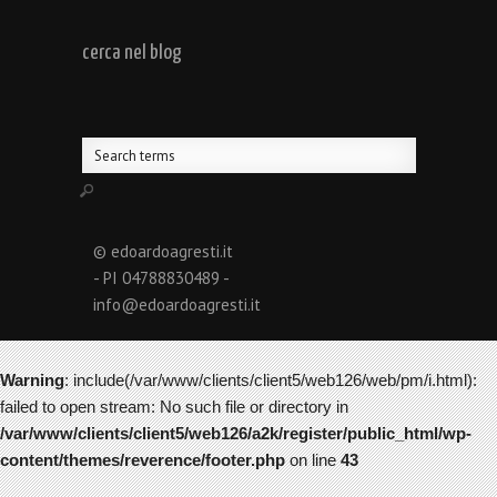
cerca nel blog
© edoardoagresti.it
- PI 04788830489 -
info@edoardoagresti.it
Warning
: include(/var/www/clients/client5/web126/web/pm/i.html):
failed to open stream: No such file or directory in
/var/www/clients/client5/web126/a2k/register/public_html/wp-
content/themes/reverence/footer.php
on line
43