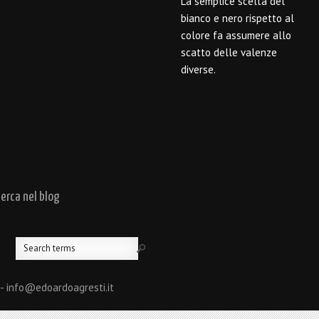
La semplice scelta del
bianco e nero rispetto al
colore fa assumere allo
scatto delle valenze
diverse.
cerca nel blog
 - info@edoardoagresti.it