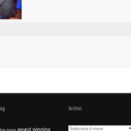
Tag
Archivi
Archivi
award winning
frica
Arezzo