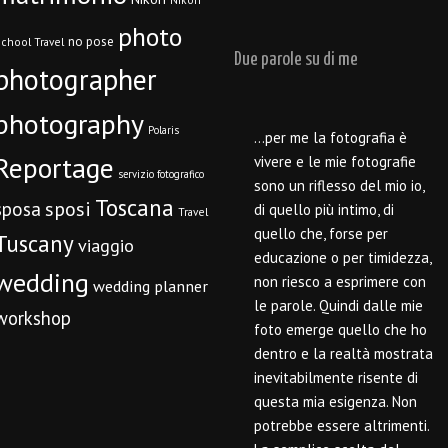
photo
no pose
chool Travel
Due parole su di me
photographer
photography
Polaris
…per me la fotografia è
Reportage
vivere e le mie fotografie
servizio fotografico
sono un riflesso del mio io,
Toscana
sposi
sposa
di quello più intimo, di
Travel
quello che, forse per
Tuscany
viaggio
educazione o per timidezza,
wedding
non riesco a esprimere con
wedding planner
le parole. Quindi dalle mie
workshop
foto emerge quello che ho
dentro e la realtà mostrata
inevitabilmente risente di
questa mia esigenza. Non
potrebbe essere altrimenti.