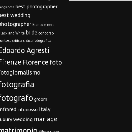
best photographer
angladesh
best wedding
photographer
Bianco e nero
bride
concorso
lack and White
contest
critica fotografica
critica
Edoardo Agresti
Firenze
Florence
foto
fotogiornalismo
fotografia
fotografo
groom
italy
infrared
infrarosso
mariage
luxury wedding
matrimonio
Nikon
Nikon