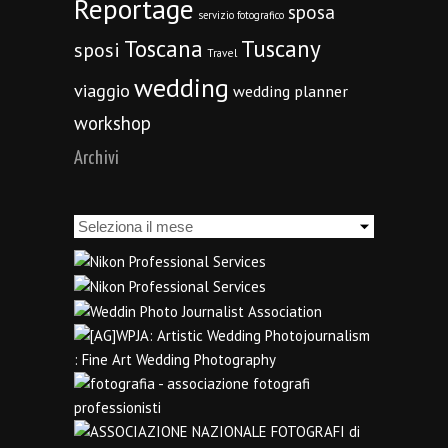
Reportage
sposa
servizio fotografico
Toscana
Tuscany
sposi
Travel
wedding
viaggio
wedding planner
workshop
Archivi
Archivi