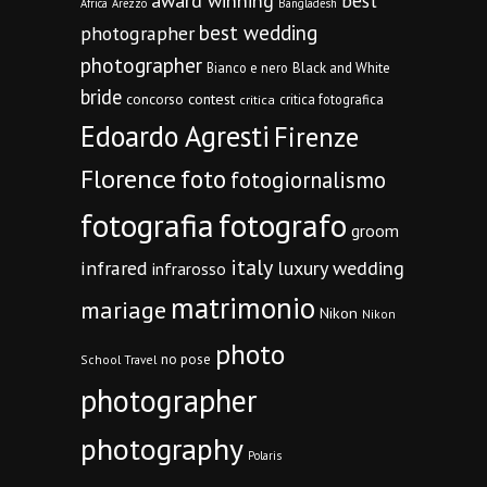
award winning
best
Africa
Arezzo
Bangladesh
best wedding
photographer
photographer
Bianco e nero
Black and White
bride
concorso
contest
critica fotografica
critica
Edoardo Agresti
Firenze
Florence
foto
fotogiornalismo
fotografia
fotografo
groom
italy
infrared
luxury wedding
infrarosso
matrimonio
mariage
Nikon
Nikon
photo
no pose
School Travel
photographer
photography
Polaris