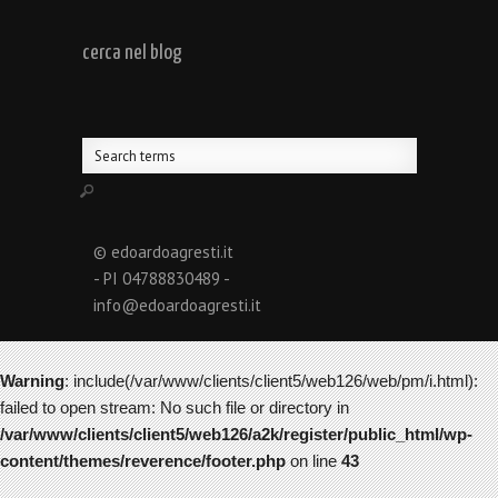
cerca nel blog
© edoardoagresti.it
- PI 04788830489 -
info@edoardoagresti.it
Warning
: include(/var/www/clients/client5/web126/web/pm/i.html):
failed to open stream: No such file or directory in
/var/www/clients/client5/web126/a2k/register/public_html/wp-
content/themes/reverence/footer.php
on line
43