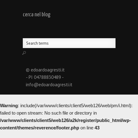
cerca nel blog
© edoardoagresti.it
- PI 04788830489 -
info@edoardoagresti.it
Warning
: include(/var/www/clients/client5/web126/web/pm/i.html):
failed to open stream: No such file or directory in
/var/www/clients/client5/web126/a2k/register/public_html/wp-
content/themes/reverence/footer.php
on line
43