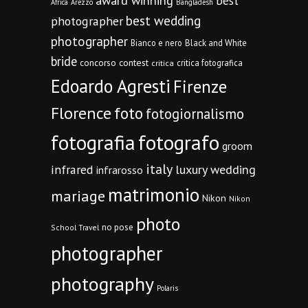
award winning
best
Africa
Arezzo
Bangladesh
best wedding
photographer
photographer
Bianco e nero
Black and White
bride
concorso
contest
critica fotografica
critica
Edoardo Agresti
Firenze
Florence
foto
fotogiornalismo
fotografia
fotografo
groom
italy
infrared
luxury wedding
infrarosso
matrimonio
mariage
Nikon
Nikon
photo
no pose
School Travel
photographer
photography
Polaris