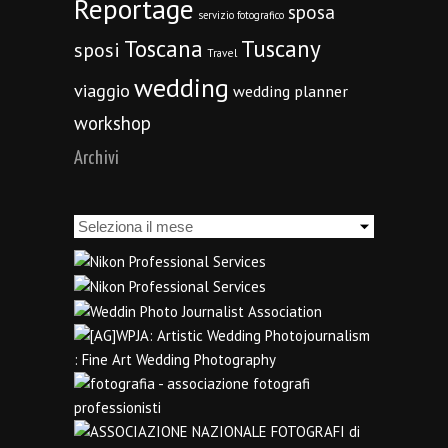
Reportage
sposa
servizio fotografico
Toscana
Tuscany
sposi
Travel
wedding
viaggio
wedding planner
workshop
Archivi
Archivi