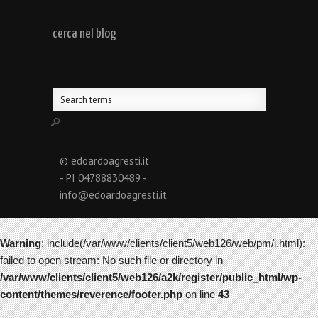
cerca nel blog
© edoardoagresti.it
- PI 04788830489 -
info@edoardoagresti.it
Warning
: include(/var/www/clients/client5/web126/web/pm/i.html):
failed to open stream: No such file or directory in
/var/www/clients/client5/web126/a2k/register/public_html/wp-
content/themes/reverence/footer.php
on line
43