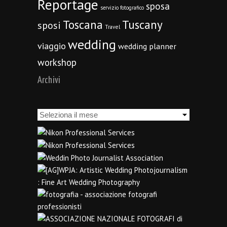
Reportage
sposa
servizio fotografico
Toscana
Tuscany
sposi
Travel
wedding
viaggio
wedding planner
workshop
Archivi
Archivi