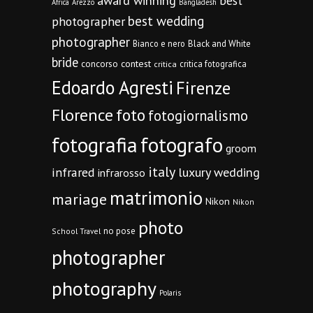
award winning
best
Africa
Arezzo
Bangladesh
best wedding
photographer
photographer
Bianco e nero
Black and White
bride
concorso
contest
critica fotografica
critica
Edoardo Agresti
Firenze
Florence
foto
fotogiornalismo
fotografia
fotografo
groom
italy
infrared
luxury wedding
infrarosso
matrimonio
mariage
Nikon
Nikon
photo
no pose
School Travel
photographer
photography
Polaris