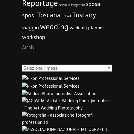
Reportage
sposa
servizio fotografico
Toscana
Tuscany
sposi
Travel
wedding
viaggio
wedding planner
workshop
Archivi
Archivi