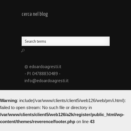
cerca nel blog
© edoardoagresti.it
- PI 04788830489 -
info@edoardoagresti.it
Warning
: include(/var/www/clients/client5/web126/web/pm/i.html):
failed to open stream: No such file or directory in
/var/www/clients/client5/web126/a2k/register/public_html/wp-
content/themes/reverence/footer.php
on line
43