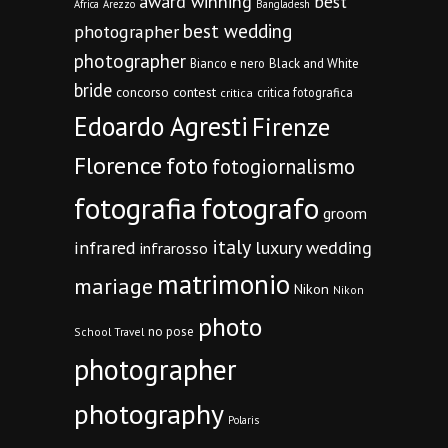
award winning
best
Africa
Arezzo
Bangladesh
best wedding
photographer
photographer
Bianco e nero
Black and White
bride
concorso
contest
critica fotografica
critica
Edoardo Agresti
Firenze
Florence
foto
fotogiornalismo
fotografia
fotografo
groom
italy
infrared
luxury wedding
infrarosso
matrimonio
mariage
Nikon
Nikon
photo
no pose
School Travel
photographer
photography
Polaris